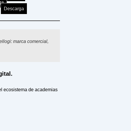
ga
Descarga
ellogi: marca comercial,
ital.
n el ecosistema de academias