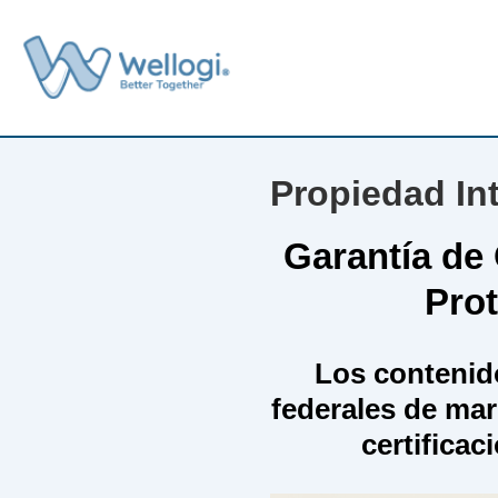
↓
Saltar
al
p
contenido
principal
Propiedad In
Garantía de 
Prot
Los contenid
federales de ma
certificac