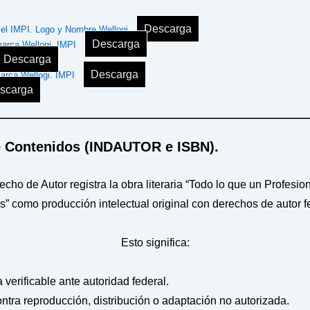
Descarga
e el IMPI. Logo y Nombre Wellogi
Descarga
marca Wellogi. IMPI
Descarga
Descarga
arca Wellogi. IMPI
scarga
e Contenidos (INDAUTOR e ISBN).
recho de Autor registra la obra literaria “Todo lo que un Profesi
ss” como producción intelectual original con derechos de autor f
Esto significa:
a verificable ante autoridad federal.
ontra reproducción, distribución o adaptación no autorizada.